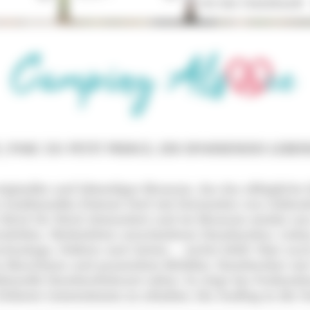
Art der Unterkunft
/ PARC DU PETIT PRINCE, EIN SPANNENDES LEB
riginelles und lebendiges Museum, das das alltägliche
s traditionelles Elsässer Dorf mit Dutzenden von Gebä
 Stück für Stück demontiert und im Museum wieder ne
nhöfen, Werkstätten verschiedener Handwerker, Läden,
hanlage, Feldern und Gärten … nichts fehlt! Aber auch
en Maschinen und passendem Mobiliar. Handwerker wie 
itionelle Handwerkskunst näher. So trägt das Freiland
rüherer Generationen zu erhalten. Ein Ausflug in die 