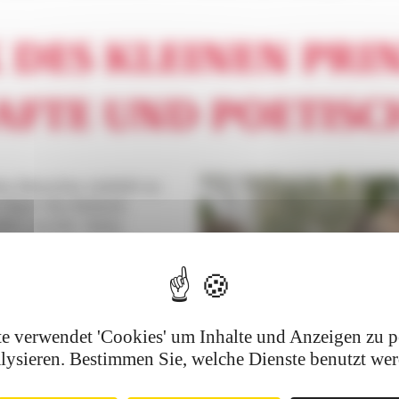
 DES KLEINEN PRIN
AFTE UND POETISC
den Besucher einlädt zu
 Figur des kleinen
ffen wurde. Seine
ttraktionen wieder,
s, fliegende Stühle,
eles mehr. In 2D, 3D
ungen werden die
ner Fahrt mit dem
e verwendet 'Cookies' um Inhalte und Anzeigen zu p
ewöhnliche Tiere wie
lysieren. Bestimmen Sie, welche Dienste benutzt we
ehreren Gehegen kann
inern machen … Der