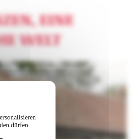
ZEN, EINE
HE WELT
ersonalisieren
rden dürfen