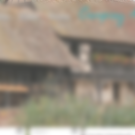
tze
Elsass
Verein