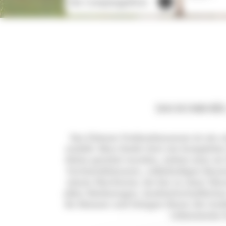
Die Campingplätze
DAS ECOMUSÉE 
Das Elsässer Freilandmuseum ist ein o
erzählt. Man findet dort ein komplette
Abriss gerettet wurden, indem man sie
Fachwerkhäusern, vollständigen Bauer
einem Wachturm, bis hin zu einer Wasc
allen Werkzeugen, landwirtschaftlich
ihr Können und bringen Ihnen die trad
Lebensweise f