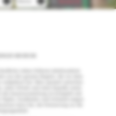
Search
Mieten
ENDIGES MUSEUM
 ländliche Leben früherer Jahrhunderte
uden aus der ganzen Region, die vor dem
u aufgebaut hat. Man spaziert zwischen
 einer Schule und einer Kapelle sowie
 die Innenausstattung ist komplett mit
Töpfer, Fassbinder und Schmied zeigen
museum dazu bei, die Erinnerung an die
Vergangenheit.