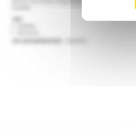
Besuch des Parks verspricht einen unvergessliche
Familie.
ART
Hobbys
Museum
SVG-KOORDINATEN :
784,1072