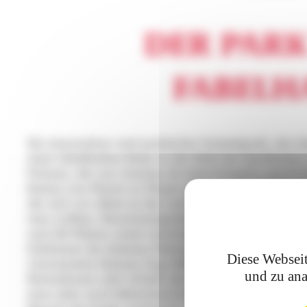
DER PARK
FABELH
Ein innovativer und poetischer Freizeitpark, der 
einer fabelhaften Reise in die Welt der berühmten
Prinzen, die von Antoine de Saint-Exupéry gescha
Reisen von Planet zu Planet spiegeln sich in den A
die sich vor allem in der Luft befinden, wie Ballon
eine Luftbar, Riesentrampoline, Sprungturm und vi
und 4D-Filmen sowie verschiedenen Live-Aufführ
Erlebnisse des kleinen Prinzen erzählt, und bei ei
Diese Webseit
charmanten kleinen Zug trifft man zudem außerg
und zu ana
Riesenhasen oder Schafe mit vier Hörnern! In m
man aber auch Bekanntschaft mit echten Vierbe