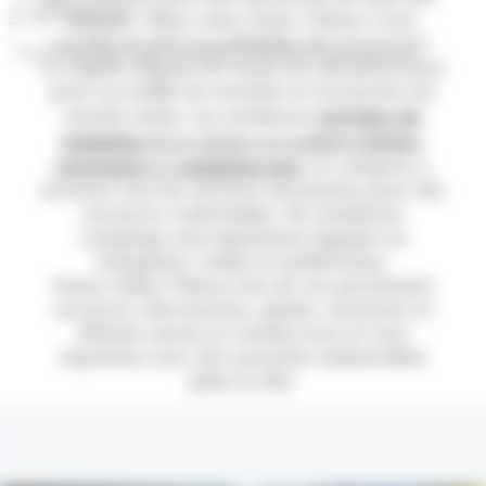
l'Europe
façons... Selon votre choix, l'Alsace vous
promet les plus inoubliables des vacances !
Venez partager de véritables moments d'exception !
La région dispose de toutes les infrastructures
pour accueillir les touristes et vacanciers du
terrains de
monde entier. Les nombreux
camping
tentes
de la région accueillent
,
caravanes
camping-cars
et
.
Le campeur y
trouvera tous les services nécessaires pour des
vacances confortables. De nombreux
campings sont également équipés en
bungalow, chalet et mobil-home.
Venez visiter l'Alsace lors de vos prochaines
vacances. Découvertes, plaisir, aventures et
détente seront au rendez-vous et vous
repartirez avec des souvenirs mémorables
plein la tête.