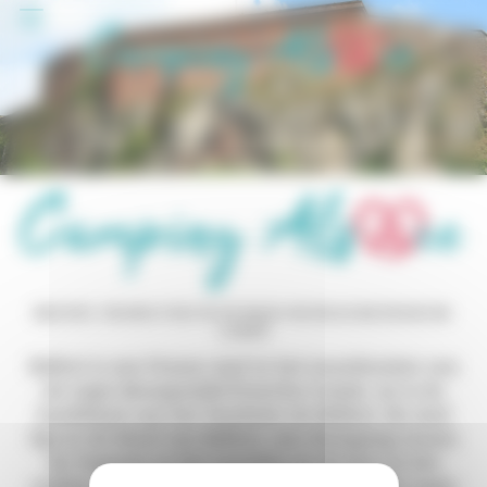
Cookies beheer paneel
BELFORT, FRANSE STAD IN DE REGIO BOURGOGNE-FRANCHE-
COMTÉ
Belfort is een Franse stad in het noordoosten van
de regio Bourgondië-Franche-Comté, en is de
hoofdstad van het Territoire de Belfort. De stad
ligt in de kloof van Belfort, een doorgang tussen
de Vogezen in het noorden en de Jura in het
zuiden, in het uiterste noordoosten van de regio