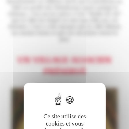
Reichenstein au XIIIème siècle qui la perdirent en
1269 au profit des Habsbourg ayant assiégé le
château, c'est encore grâce à son "diable de vin"
que la ville fut érigée en tant que telle par ces
derniers. C'est à cette époque que la ville débuta
ses années fastes et que ses enceintes virent le
jour.
UN VILLAGE ALSACIEN
PRÉSERVÉ
Ce site utilise des
cookies et vous