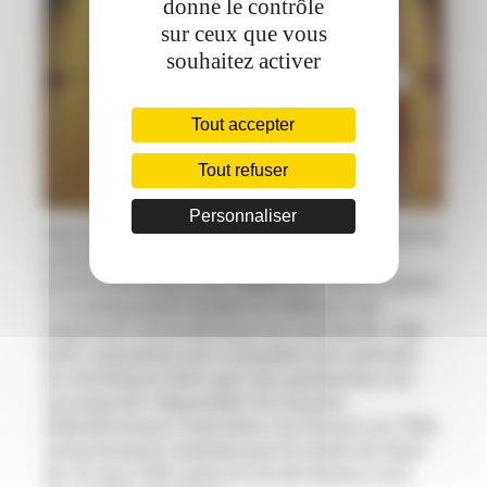
donne le contrôle
sur ceux que vous
souhaitez activer
Tout accepter
Tout refuser
Personnaliser
Bien que de nombreuses fois pillées durant la
guerre de 30 ans, la ville résista
particulièrement aux différents assauts grâce
à sa géographie boisée et vallonée qui
dispersait naturellement les assaillants. Elle
finit cependant par connaître une période
de désolation bien que son patrimoine fut
sauvegardé. Riquewihr fut ensuite
définitivement rattachée à la France en 1786,
rattachement entériné par le traité de Paris
du 21 mai 1786 entre le roi de France et le