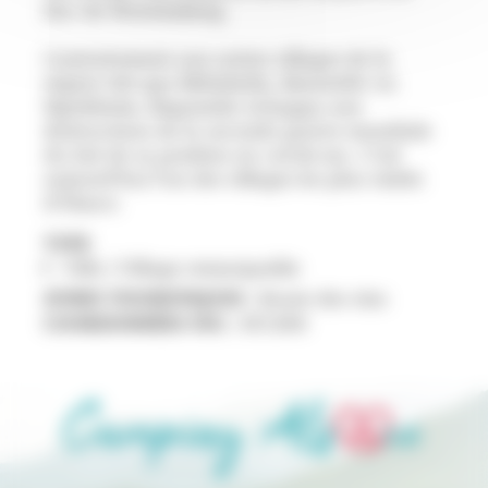
duc de Wurtemberg.
Contrairement aux autres villages de la
région tels que Mittelwihr, Bennwihr ou
Sigolsheim, Riquewihr échappa aux
destructions de la seconde guerre mondiale
du fait de sa position en cul-de-sac. C'est
aujourd'hui l'un des villages les plus visités
d'Alsace.
TYPE
Ville / Village remarquable
ZONES TOURISTIQUES :
Route des vins
COORDONNÉES SVG :
817,856