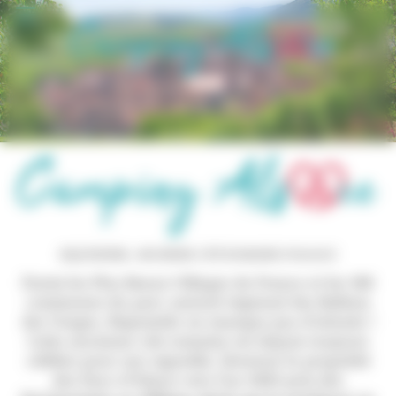
Panneau de gestion des cookies
RIQUEWIHR, ANCIENNE CITÉ ROMAINE D’ALSACE
Parmi les Plus Beaux Villages de France et les 188
communes du parc naturel régional des Ballons
des Vosges, Riquewihr ne manque pas d'attraits !
Cette ancienne cité romaine est depuis toujours
célèbre pour son vignoble. Devenue la propriété
des Ducs d'Alsace vers l'an 1000 puis des