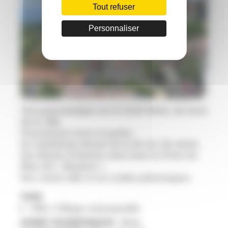
Tout refuser
Personnaliser
Vue panoramique sur la Forêt Noire, du haut
de la ville.
D’anciennes tours et portes.
Sa Cathédrale datant de la fin du 12e siècle.
Son Musée d’histoire situé dans la Porte du
Rhin dit « Rheintor ».
Son centre-ville et ses ruelles pittoresques.
TYPE
Ville / Village remarquable
ZONES TOURISTIQUES :
Rhin