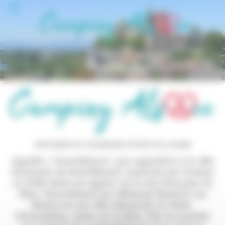
Panneau de gestion des cookies
VIEUX-BRISACH ALLEMANDE SITUÉE SUR LE RHIN
Appelée « Vieux-Brisach » par opposition à la ville
alsacienne de Neuf-Brisach construite par Vauban
au XVIIe siècle en regard, sur la rive française du
Rhin. Vieux-Brisach (en allemand Breisach am
Rhein) est une ville allemande du Bade-
Wurtemberg, située sur le Rhin. Elle est jumelée