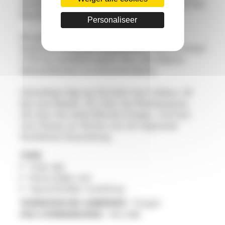
en wordt het langlaufen beoefend vanuit het
Noordse gebied van Bas Rupts.
Personaliseer
De gemeente omvat grote bosgebieden,
waarvan sommige skigebieden, met in totaal
3.721 ha naaldbos (meer dan vijf miljoen
dennenbomen en doornstruiken).
Gérardmer ligt op 35,4 km van Colmar, 34
km van Épinal, 22,3 km van Remiremont,
24,1 km van Saint-Dié-des-Vosges, 33,8 km
van Thann en 114 km van de regionale
hoofdstad Straatsburg.
TYPE
Vrije tijd
Natuurlijke site
Opmerkelijke stad/dorp
TOERISTISCHE GEBIEDEN :
Vosges
SVG-COÖRDINATEN :
561,946