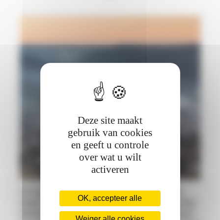
Deze site maakt
gebruik van cookies
en geeft u controle
over wat u wilt
activeren
De ligging van Gérardmer was vanaf het
OK, accepteer alle
begin gunstig voor het skiën. Tegenwoordig
bevindt het skigebied zich in La Mauselaine
Weiger alle cookies