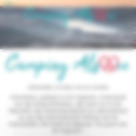
Cookies beheer paneel
GÉRARDMER, DE PAREL VAN DE VOGEZEN
Gérardmer, gelegen in de Vogezen, is beroemd
om zijn bergactiviteiten, zijn meer en in het
bijzonder zijn wintersportplaats (La Mauselaine)
en om zijn internationale festival van de
fantasiefilm. Het heeft de bijnaam "de parel van
de Vogezen".